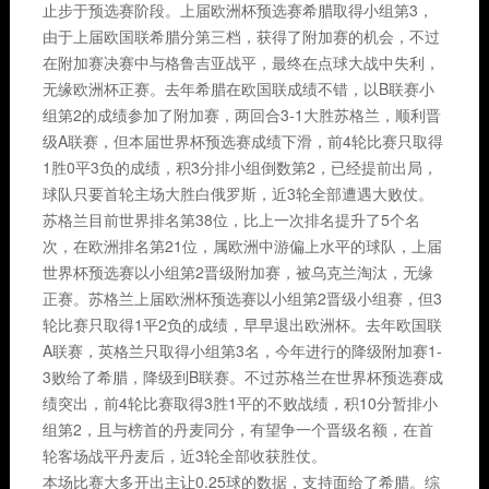
止步于预选赛阶段。上届欧洲杯预选赛希腊取得小组第3，
由于上届欧国联希腊分第三档，获得了附加赛的机会，不过
在附加赛决赛中与格鲁吉亚战平，最终在点球大战中失利，
无缘欧洲杯正赛。去年希腊在欧国联成绩不错，以B联赛小
组第2的成绩参加了附加赛，两回合3-1大胜苏格兰，顺利晋
级A联赛，但本届世界杯预选赛成绩下滑，前4轮比赛只取得
1胜0平3负的成绩，积3分排小组倒数第2，已经提前出局，
球队只要首轮主场大胜白俄罗斯，近3轮全部遭遇大败仗。
苏格兰目前世界排名第38位，比上一次排名提升了5个名
次，在欧洲排名第21位，属欧洲中游偏上水平的球队，上届
世界杯预选赛以小组第2晋级附加赛，被乌克兰淘汰，无缘
正赛。苏格兰上届欧洲杯预选赛以小组第2晋级小组赛，但3
轮比赛只取得1平2负的成绩，早早退出欧洲杯。去年欧国联
A联赛，英格兰只取得小组第3名，今年进行的降级附加赛1-
3败给了希腊，降级到B联赛。不过苏格兰在世界杯预选赛成
绩突出，前4轮比赛取得3胜1平的不败战绩，积10分暂排小
组第2，且与榜首的丹麦同分，有望争一个晋级名额，在首
轮客场战平丹麦后，近3轮全部收获胜仗。
本场比赛大多开出主让0.25球的数据，支持面给了希腊。综