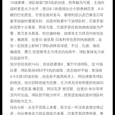
10场赛事，球队斩获7胜3负的佳绩，胜率颇为可观，主场作
战时更是火力全开，曾以6-1的悬殊比分大胜奥林匹亚，6-0
横扫巴伦西亚。尽管在面对皇马、塞维利亚以及巴黎圣日耳
曼等劲旅时遭遇失利，但面对联赛中下游球队时，巴塞罗那
的优势十分显著。阵容方面，巴塞罗那目前伤病情况较为严
重，莱万多夫斯基、特尔施特根、加维等主力球员均有伤在
身，佩德里、拉斐尔·迪亚斯·贝洛利等也受到伤病困扰，这
在一定程度上影响了球队的阵容深度。不过，孔德、德容、
佩德里、费兰·托雷斯等主力球员仍在阵中，球队整体实力依
旧远超对手。
埃尔切目前积14分，排名联赛第9，属于中游球队。近10场
比赛，球队取得4胜3平3负的成绩，状态相对平稳，客场曾
4-0大胜UD洛杉矶，但也有不敌西班牙人、阿拉维斯等球队
的情况。埃尔切阵容较为完整，主力球员没有明显的伤病问
题，伊尼亚基·佩尼亚、阿尔瓦罗·努涅斯、拉斐尔·米尔等球
员均可出战。球队防守能力尚可，然而进攻端在面对强队时
显得较为乏力。
综合分析：从交手层面上来看，双方近一年没有直接交锋记
录，但从整体实力和近期状态来看，巴塞罗那优势明显。整