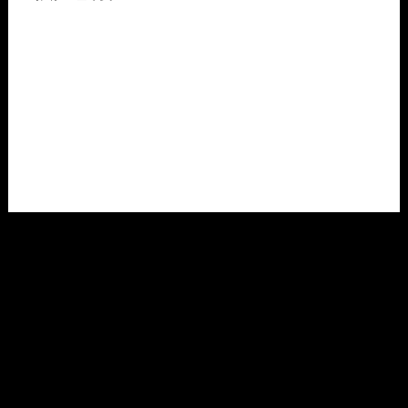
上一篇：
竞彩周四足球：赫尔辛基VS锡尔克堡
下一篇：
​m518.mos077.com周三020英冠推荐：朴茨茅斯VS
雷克瑟姆
Copyright @ 新2网址