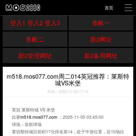
首页
登入1 登入2 登入3
查帐一
查帐二
新2网址
新2管理网址
新2备用网址
m518.mos077.com周二014英冠推荐：莱斯特
城VS米堡
时间：2025-11-04 17:18
英冠 莱斯特城 VS 米堡
比赛
m518.mos077.com
：2025-11-05 03:45:00
球场：皇权球场
莱切斯特城目前积17分排名第14，处于中游位置，近10场比