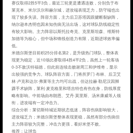
赛仅取得2胜5平3负，最近三轮更是遭遇连败，分别负于布
莱克本、米尔沃尔和赫尔城，进攻端表现乏力，防守端也出
现了较多失误。阵容方面，主力后卫苏塔因跟腱断裂缺阵，
纳尔逊本杰明也因未知伤病无法出场，这对球队防线稳定性
有较大影响。主力阵容以斯托拉奇克、克里斯坦森、维斯特
加德等为核心，但中场和锋线创造力有限，近期进球效率偏
低。
米德尔斯堡目前积25分排名第2，是升级热门球队，整体表
现更为稳定，近10场比赛取得4胜4平2负，虽然上一轮客场
0-3不敌沃特福德，但此前连续击败谢周三和伊维奇，显示
出较强的竞争力。球队阵容方面，门将所罗门·布林、后卫艾
林·卢克和达尔·弗莱等主力均可出战，但达拉赫·勒尼汉因脚
踝手术缺阵，莱利·麦克格里和塔吉特也有伤在身，防线厚度
略有影响。中前场由布朗恩、艾丹·莫里斯、汤米康威等人领
衔，进攻端有一定冲击力。
综合分析：莱切斯特城近期状态低迷，阵容伤病影响较大，
进攻端乏力；米德尔斯堡整体表现更稳，虽然有部分伤病但
主力阵容较为完整，冲击力更强，看好米堡不败。
推荐：让球负